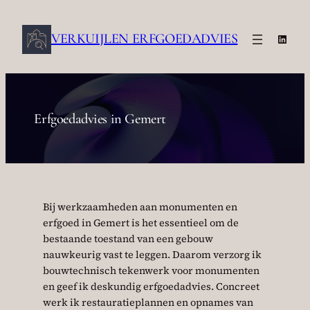
Ga
naar
VERKUIJLEN ERFGOEDADVIES
Linke
de
inhoud
Erfgoedadvies in Gemert
Bij werkzaamheden aan monumenten en
erfgoed in Gemert is het essentieel om de
bestaande toestand van een gebouw
nauwkeurig vast te leggen. Daarom verzorg ik
bouwtechnisch tekenwerk voor monumenten
en geef ik deskundig erfgoedadvies. Concreet
werk ik restauratieplannen en opnames van